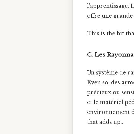
l'apprentissage. 
offre une grande 
This is the bit th
C. Les Rayonna
Un système de ran
Even so, des
arm
précieux ou sens
et le matériel p
environnement d’a
that adds up..