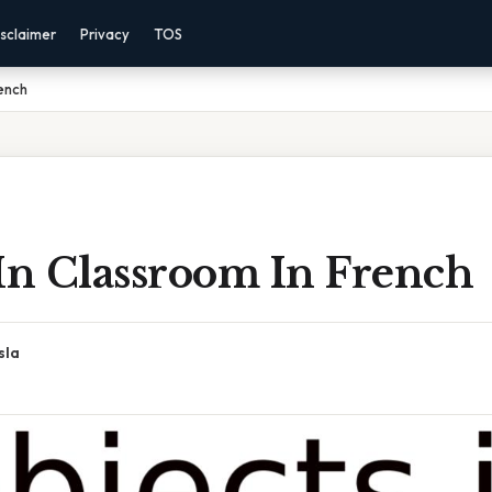
sclaimer
Privacy
TOS
rench
In Classroom In French
sla