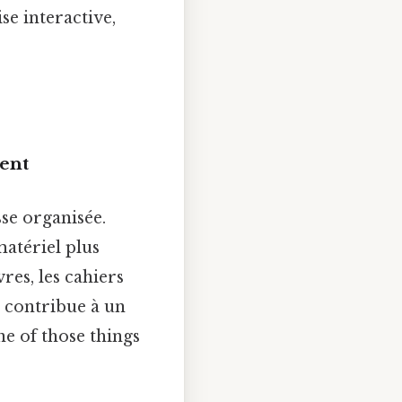
se interactive,
ment
sse organisée.
matériel plus
res, les cahiers
 contribue à un
ne of those things