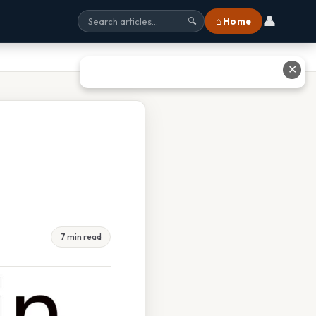
👤
⌂ Home
🔍
✕
7 min read