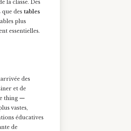
e la classe. Des
is que des
tables
ables plus
t essentielles.
'arrivée des
iner et de
he thing —
plus vastes,
ations éducatives
ante de