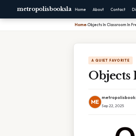
metropolisbooksla
Home
About
Contact
Di
Home
›
Objects In Classroom In F
A QUIET FAVORITE
Objects 
metropolisbook
ME
Sep 22, 2025