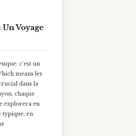
e: Un Voyage
sique; c’est un
Which means les
rucial dans la
rayon, chaque
le explorera en
e typique, en
ur