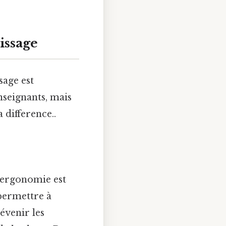
issage
sage est
nseignants, mais
 difference..
L’ergonomie est
permettre à
évenir les